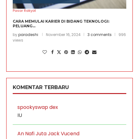
Pasar Rakyat
CARA MEMULAI KARIER DI BIDANG TEKNOLOGI:
PELUANG...
by
paradeshi
November 16, 2024
3 comments
996
views
KOMENTAR TERBARU
spookyswap dex
IU
An Nafi Juta Jack Vucend