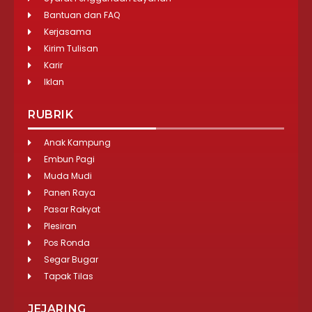
Bantuan dan FAQ
Kerjasama
Kirim Tulisan
Karir
Iklan
RUBRIK
Anak Kampung
Embun Pagi
Muda Mudi
Panen Raya
Pasar Rakyat
Plesiran
Pos Ronda
Segar Bugar
Tapak Tilas
JEJARING