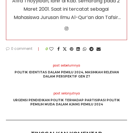
Afifa Thoyyibah, lahir di Kab. Semarang pada 2 
Maret 2001. Saat ini tercatat sebagai 
Mahasiswa Jurusan Ilmu Al-Qur’an dan Tafsir 
di UIN Sunan Kalijaga Yogyakarta. Afifa 
berpengalaman organisasi menjadi Anggota 
Tim Karya Ilmiah dan Angggota Magang LPM 
0 comment
0
Arena. Afifa meraih prestasi sebagai juara 1 
MQKP cabang Kab. Bantul serta menerbitkan 
post sebelumnya
Buku “Indah Mengenalmu”.
POLITIK IDENTITAS DALAM PEMILU 2024, MASIHKAH RELEVAN
DALAM PERSPEKTIF GEN Z?
post selanjutnya
URGENSI PENDIDIKAN POLITIK TERHADAP PARTISIPASI POLITIK
PEMILIH MUDA DALAM AJANG PEMILU 2024