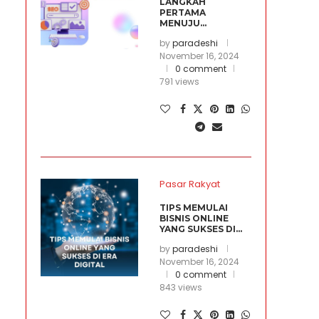
LANGKAH
PERTAMA
MENUJU...
by
paradeshi
November 16, 2024
0 comment
791 views
Pasar Rakyat
TIPS MEMULAI
BISNIS ONLINE
YANG SUKSES DI...
by
paradeshi
November 16, 2024
0 comment
843 views