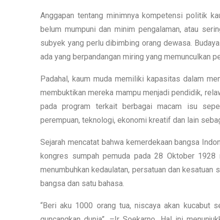
Anggapan tentang minimnya kompetensi politik 
belum mumpuni dan minim pengalaman, atau sering
subyek yang perlu dibimbing orang dewasa. Budaya 
ada yang berpandangan miring yang memunculkan pe
Padahal, kaum muda memiliki kapasitas dalam m
membuktikan mereka mampu menjadi pendidik, relawa
pada program terkait berbagai macam isu sepert
perempuan, teknologi, ekonomi kreatif dan lain seba
Sejarah mencatat bahwa kemerdekaan bangsa Indones
kongres sumpah pemuda pada 28 Oktober 1928 me
menumbuhkan kedaulatan, persatuan dan kesatuan ser
bangsa dan satu bahasa.
“Beri aku 1000 orang tua, niscaya akan kucabut 
guncangkan dunia”. –Ir Soekarno. Hal ini menunju