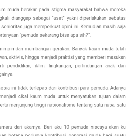
kaum muda berakar pada stigma masyarakat bahwa mereka
kali dianggap sebagai “aset” yakni diperlakukan sebatas
senioritas juga memperkuat opini ini. Kemudian masih saja
rtanyaan “pemuda sekarang bisa apa sih?”.
emimpin dan membangun gerakan. Banyak kaum muda telah
n, aktivis, hingga menjadi praktisi yang memberi masukan
i pendidikan, iklim, lingkungan, perlindungan anak dan
gainya.
ia ini tidak terlepas dari kontribusi para pemuda. Adanya
njadi cikal kaum muda untuk menyatukan tujuan dalam
ta menjunjung tinggi nasionalisme tentang satu nusa, satu
semeru dari akarnya. Beri aku 10 pemuda niscaya akan ku
kkan betapa perlunya kontribusi generasi muda bagi suatu