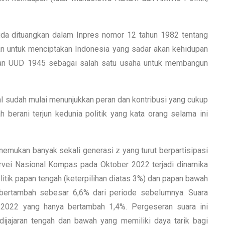
uda dituangkan dalam Inpres nomor 12 tahun 1982 tentang
uan untuk menciptakan Indonesia yang sadar akan kehidupan
dan UUD 1945 sebagai salah satu usaha untuk membangun
ial sudah mulai menunjukkan peran dan kontribusi yang cukup
 berani terjun kedunia politik yang kata orang selama ini
emukan banyak sekali generasi z yang turut berpartisipasi
urvei Nasional Kompas pada Oktober 2022 terjadi dinamika
litik papan tengah (keterpilihan diatas 3%) dan papan bawah
n bertambah sebesar 6,6% dari periode sebelumnya. Suara
i 2022 yang hanya bertambah 1,4%. Pergeseran suara ini
dijajaran tengah dan bawah yang memiliki daya tarik bagi