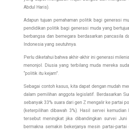
Abdul Haris).
Adapun tujuan pemahaman politik bagi generasi m
pendidikan politik bagi generasi muda yang bertuj
berbangsa dan bernegara berdasarkan pancasila 
Indonesia yang seutuhnya.
Perlu diketahui bahwa akhir-akhir ini generasi milen
menonjol. Diusia yang terbilang muda mereka sudah
“politik itu kejam”.
Sebagai contoh kasus, kita dapat dengan mudah men
dalam pemilihan anggota legislatif. Berdasarkan S
sebanyak 33% suara dari gen Z mengalir ke partai po
(keterpilihan dibawah 3%). Hasil servei kemudia
tersebut meningkat jika dibandingkan survei Jun
bermakna semakin bekerjanya mesin partai-partai 