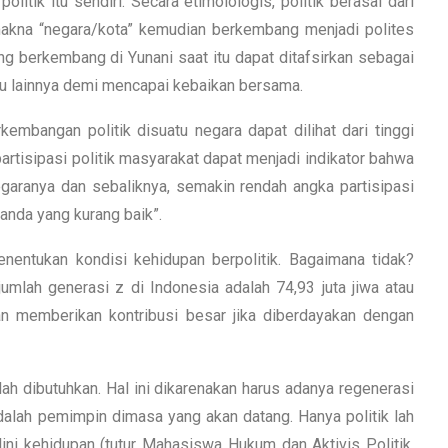
tik itu sendiri. Secara etimolologis, politik berasal dari
rmakna “negara/kota” kemudian berkembang menjadi polites
ng berkembang di Yunani saat itu dapat ditafsirkan sebagai
idu lainnya demi mencapai kebaikan bersama.
kembangan politik disuatu negara dapat dilihat dari tinggi
partisipasi politik masyarakat dapat menjadi indikator bahwa
garanya dan sebaliknya, semakin rendah angka partisipasi
tanda yang kurang baik”.
entukan kondisi kehidupan berpolitik. Bagaimana tidak?
umlah generasi z di Indonesia adalah 74,93 juta jiwa atau
kan memberikan kontribusi besar jika diberdayakan dengan
ah dibutuhkan. Hal ini dikarenakan harus adanya regenerasi
alah pemimpin dimasa yang akan datang. Hanya politik lah
ni kehidupan (tutur Mahasiswa Hukum dan Aktivis Politik,