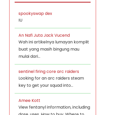
spookyswap dex
IU
An Nafi Juta Jack Vucend
Wah ini artikelnya lumayan komplit
buat yang masih bingung mau
mulai dari…
sentinel firing core arc raiders
Looking for an arc raiders steam
key to get your squad into…
Amee Kott
View fentanyl information, including
dose, uses, How to buy, Where to