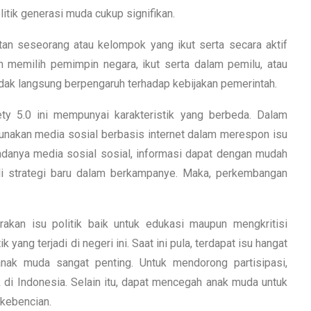
litik generasi muda cukup signifikan.
iatan seseorang atau kelompok yang ikut serta secara aktif
an memilih pemimpin negara, ikut serta dalam pemilu, atau
idak langsung berpengaruh terhadap kebijakan pemerintah.
ty 5.0 ini mempunyai karakteristik yang berbeda. Dalam
gunakan media sosial berbasis internet dalam merespon isu
adanya media sosial sosial, informasi dapat dengan mudah
jadi strategi baru dalam berkampanye. Maka, perkembangan
akan isu politik baik untuk edukasi maupun mengkritisi
 yang terjadi di negeri ini. Saat ini pula, terdapat isu hangat
 anak muda sangat penting. Untuk mendorong partisipasi,
k di Indonesia. Selain itu, dapat mencegah anak muda untuk
 kebencian.