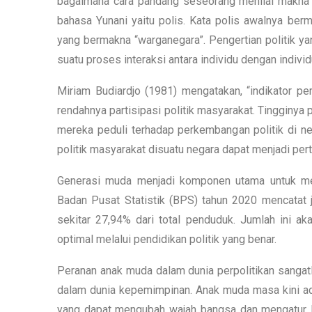
bagaimana cara pandang seseorang menilai makna poli
bahasa Yunani yaitu polis. Kata polis awalnya be
yang bermakna “warganegara”. Pengertian politik ya
suatu proses interaksi antara individu dengan indiv
Miriam Budiardjo (1981) mengatakan, “indikator per
rendahnya partisipasi politik masyarakat. Tingginya 
mereka peduli terhadap perkembangan politik di ne
politik masyarakat disuatu negara dapat menjadi per
Generasi muda menjadi komponen utama untuk men
Badan Pusat Statistik (BPS) tahun 2020 mencatat j
sekitar 27,94% dari total penduduk. Jumlah ini a
optimal melalui pendidikan politik yang benar.
Peranan anak muda dalam dunia perpolitikan sangatl
dalam dunia kepemimpinan. Anak muda masa kini ad
yang dapat mengubah wajah bangsa dan mengatur li