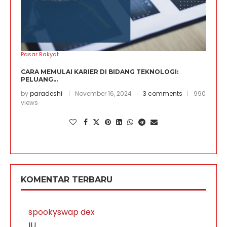
Pasar Rakyat
CARA MEMULAI KARIER DI BIDANG TEKNOLOGI:
PELUANG...
by
paradeshi
November 16, 2024
3 comments
990
views
KOMENTAR TERBARU
spookyswap dex
IU