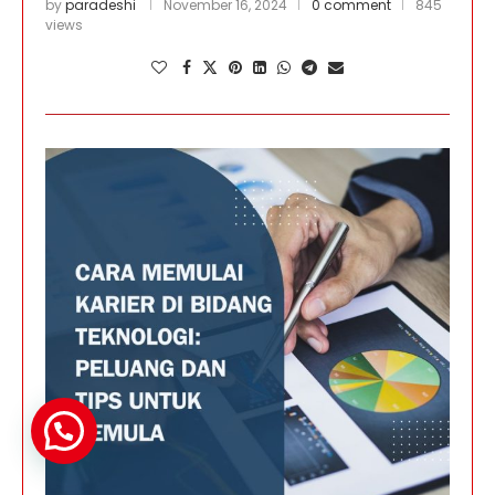
by
paradeshi
November 16, 2024
0 comment
845
views
Butuh Bantuan?