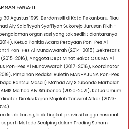
AMMAM FANESTI
30 Agustus 1999. Berdomisili di Kota Pekanbaru, Riau 
 Aly Salafiyyah Syafi’iyah Sukorejo Jurusan Fikih – 
pengalaman organisasi yang tak sedikit diantaranya 
014), Ketua Panitia Acara Perayaan Pon-Pes Al 
ntri Pon-Pes Al Munawwarah (2014-2015) ,Sekretaris 
(2015-2016), Anggota Dept.Minat Bakat Osis MA Al 
s Pon-Pes Al Munawwarah (2017-2018), Koordinator 
2019), Pimpinan Redaksi Buletin MANHAJUNA Pon-Pes 
baga Bahtsul Masail) Ma’had Aly Situbondo Marhalah 
 GAMIS Ma’had Aly Situbondo (2020-2021), Ketua Umum 
inator Direksi Kajian Majalah Tanwirul Afkar (2023-
24).

tab kuning, baik tingkat provinsi hingga nasional. 
al, seperti Metode Scalping dalam Trading Saham 