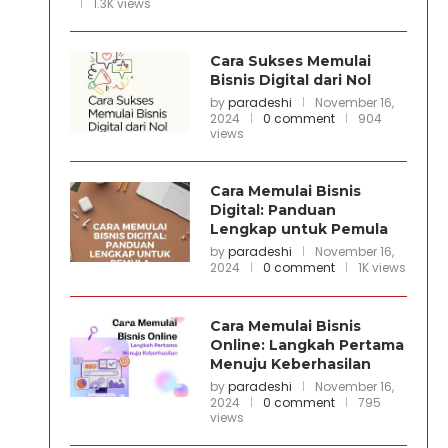
1.3K views
Cara Sukses Memulai
Bisnis Digital dari Nol
by
paradeshi
November 16,
2024
0 comment
904
views
Cara Memulai Bisnis
Digital: Panduan
Lengkap untuk Pemula
by
paradeshi
November 16,
2024
0 comment
1K views
Cara Memulai Bisnis
Online: Langkah Pertama
Menuju Keberhasilan
by
paradeshi
November 16,
2024
0 comment
795
views