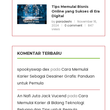
Tips Memulai Bisnis
Online yang Sukses di Era
Digital
by
paradeshi
November 16,
2024
0 comment
847
views
KOMENTAR TERBARU
spookyswap dex
pada
Cara Memulai
Karier Sebagai Desainer Grafis: Panduan
untuk Pemula
An Nafi Juta Jack Vucend
pada
Cara
Memulai Karier di Bidang Teknologi:
Peluang dan Tips untuk Pemula