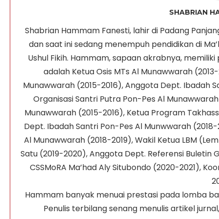
SHABRIAN H
Shabrian Hammam Fanesti, lahir di Padang Panjang, 
dan saat ini sedang menempuh pendidikan di Ma’had
Ushul Fikih. Hammam, sapaan akrabnya, memiliki 
adalah Ketua Osis MTs Al Munawwarah (2013-2
Munawwarah (2015-2016), Anggota Dept. Ibadah Sa
Organisasi Santri Putra Pon-Pes Al Munawwarah 
Munawwarah (2015-2016), Ketua Program Takhassu
Dept. Ibadah Santri Pon-Pes Al Munwwarah (2018-
Al Munawwarah (2018-2019), Wakil Ketua LBM (Lem
Satu (2019-2020), Anggota Dept. Referensi Buletin
CSSMoRA Ma’had Aly Situbondo (2020-2021), Koord
20
Hammam banyak menuai prestasi pada lomba baca ki
Penulis terbilang senang menulis artikel jurn