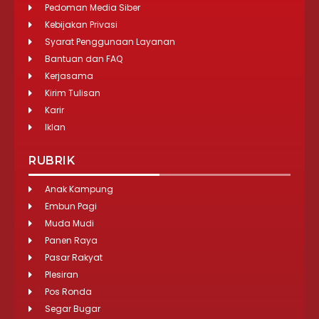
Pedoman Media Siber
Kebijakan Privasi
Syarat Penggunaan Layanan
Bantuan dan FAQ
Kerjasama
Kirim Tulisan
Karir
Iklan
RUBRIK
Anak Kampung
Embun Pagi
Muda Mudi
Panen Raya
Pasar Rakyat
Plesiran
Pos Ronda
Segar Bugar