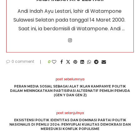
Andi Indah Ayu Lestari, lahir di Watampone 
Sulawesi Selatan pada tanggal 14 Maret 2000. 
Saat ini, ia berdomisili di Watampone. Andi 
Indah Ayu Lestari baru saja lulus dari jurusan 
Teknik Informatika di Universitas Muslim 
Indonesia.
0 comment
0
post sebelumnya
PERAN MEDIA SOSIAL SEBAGAI ALAT IKLAN KAMPANYE POLITIK
DALAM MENINGKATKAN PARTISIPASI ALTERNATIF PEMILIH PEMUDA
(GEN Y DAN GEN Z)
post selanjutnya
EKSISTENSI POLITIK IDENTITAS DAN DOMINASI PARTAI POLITIK
NASIONALIS DI PEMILU 2024: PENYUPLAI KUALITAS DEMOKRASI DAN
MEREDUKSI KONFLIK POPULISME