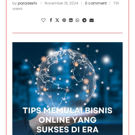
by
paradeshi
November 16, 2024
0 comment
791
views