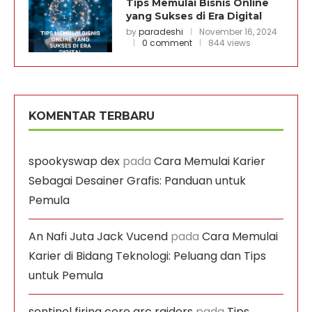
Tips Memulai Bisnis Online
yang Sukses di Era Digital
by
paradeshi
November 16, 2024
0 comment
844 views
KOMENTAR TERBARU
spookyswap dex
pada
Cara Memulai Karier
Sebagai Desainer Grafis: Panduan untuk
Pemula
An Nafi Juta Jack Vucend
pada
Cara Memulai
Karier di Bidang Teknologi: Peluang dan Tips
untuk Pemula
sentinel firing core arc raiders
pada
Tips