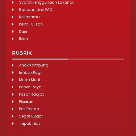
Syarat Penggunaan Layanan
Bantuan dan FAQ
Kerjasama
Kirim Tulisan
Karir
Iklan
RUBRIK
Anak Kampung
Embun Pagi
Muda Mudi
Panen Raya
Pasar Rakyat
Plesiran
Pos Ronda
Segar Bugar
Tapak Tilas